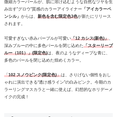
微細カラーパールが、肌に溶け込むような自然なツヤを生
み出す”グロウ”質感のカラーアイライナー
「アイカラーペ
ンシル」
からは、
新色を含む限定色3色
が新たにリリース
されます。
可愛すぎない赤みパープルが可愛い
「12 カシス(新色)」
、
深みブルーの中に多色パールを閉じ込めた
「スターリーブ
ルー（101）」(限定色)
は、夜のようなディープな青に、
多色のパールを閉じ込めた煌めくカラー。
「
102 スノウピンク(限定色)
」
は、さりげない個性をおし
ゃれに演出できる“透け感ライン”の白みピンク。今期のカ
ラーリングマスカラと一緒に使えば、幻想的なホリデーメ
イクの完成！