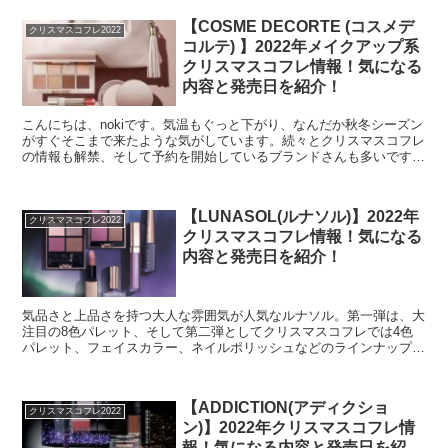
【COSME DECORTE (コスメデ
クリスマスコフレ2022
コルテ) 】2022年メイクアップ系
クリスマスコフレ情報！気になる
内容と発売日を紹介！
こんにちは、nokiです。気温もぐっと下がり、なんだか秋冬シーズン
がすぐそこまで来たような気がしています。続々とクリスマスコフレ
の情報も解禁、そして予約を開始しているブランドさんも多いです
ね！ということで、今日は2022年発売のコスメデコ...
【LUNASOL(ルナソル)】2022年
クリスマスコフレ2022
クリスマスコフレ情報！気になる
内容と発売日を紹介！
気品さと上品さを持つ大人な雰囲気が人気なルナソル。第一弾は、大
注目の8色パレット、そして第二弾としてクリスマスコフレでは4色
パレット、フェイスカラー、ネイルポリッシュなどのラインナップと
なっています。
【ADDICTION(アディクショ
クリスマスコフレ2022
ン)】2022年クリスマスコフレ情
報！気になる内容と発売日を紹