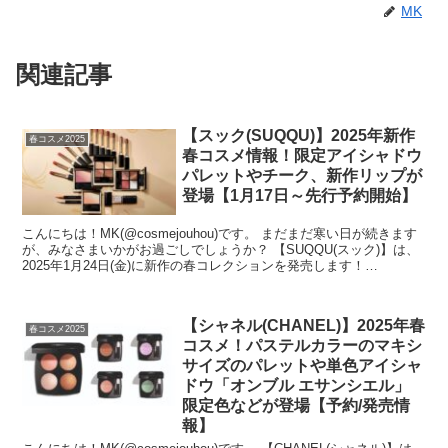
MK
関連記事
【スック(SUQQU)】2025年新作
春コスメ2025
春コスメ情報！限定アイシャドウ
パレットやチーク、新作リップが
登場【1月17日～先行予約開始】
こんにちは！MK(@cosmejouhou)です。 まだまだ寒い日が続きます
が、みなさまいかがお過ごしでしょうか？ 【SUQQU(スック)】は、
2025年1月24日(金)に新作の春コレクションを発売します！
【SUQQU...
【シャネル(CHANEL)】2025年春
春コスメ2025
コスメ！パステルカラーのマキシ
サイズのパレットや単色アイシャ
ドウ「オンブル エサンシエル」
限定色などが登場【予約/発売情
報】