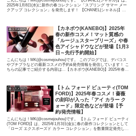
こんにちは！MK(@cosmejouhou)です。 【CHANEL(シャネル)】は、
2025年1月8日(水)に新作の春コレクション「スプリング サマー メー
クアップ コレクション」を発売します！ 【CHANEL(シャネル)】
の...
【カネボウ(KANEBO)】2025年
春コスメ2025
春の新作コスメ！マット質感の
「ルージュスターブリーズ」や春
色アイシャドウなどが登場【1月3
日～先行予約開始】
こんにちは！MK(@cosmejouhou)です。 このブログでは、デパコス
やプチプラなどの最新コスメの予約&発売情報を発信しています！ こ
ちらの記事でご紹介する内容は...【カネボウ(KANEBO)】2025年春
の...
【トム フォード ビューティ(TOM
春コスメ2025
FORD)】2025年春コスメ！薔薇
の刻印が入った「アイ カラー ク
ォード」限定色などが登場【予
約/発売情報】
こんにちは！MK(@cosmejouhou)です。 【トム フォード ビューティ
(TOM FORD)】は、2025年1月3日(金)に春の新作コレクションとして
「ローズ エクスポーズド カラー コレクション」を数量限定発売しま
す！ ...