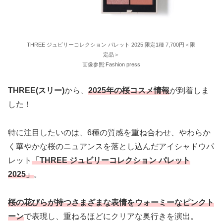
THREE ジュビリーコレクション パレット 2025 限定1種 7,700円＜限
定品＞
画像参照:Fashion press
THREE(スリー)
から、
2025年の桜コスメ情報
が到着しま
した！
特に注目したいのは、6種の質感を重ね合わせ、やわらか
く華やかな桜のニュアンスを落とし込んだアイシャドウパ
レット
「THREE ジュビリーコレクション パレット
2025」
。
桜の花びらが持つさまざまな表情をウォーミーなピンクト
ーン
で表現し、重ねるほどにクリアな奥行きを演出。