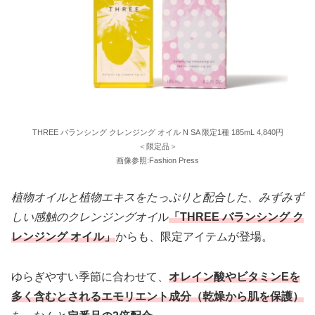
THREE バランシング クレンジング オイル N SA 限定1種 185mL 4,840円
＜限定品＞
画像参照:Fashion Press
植物オイルと植物エキスをたっぷりと配合した、みずみず
しい感触のクレンジングオイ
ル
「THREE バランシング ク
レンジング オイル」
からも、限定アイテムが登場。
ゆらぎやすい季節に合わせて、
オレイン酸やビタミンEを
多く含むとされるエモリエント成分（乾燥から肌を保護）