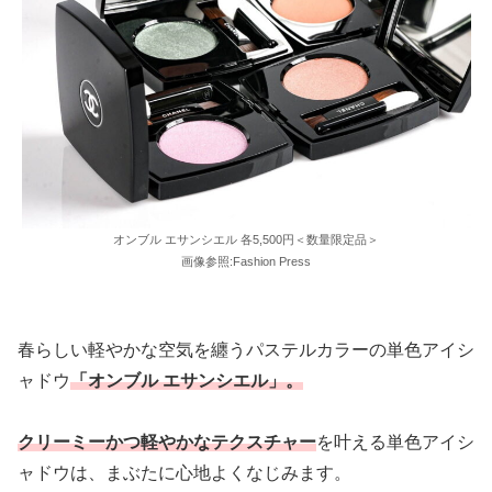
オンブル エサンシエル 各5,500円＜数量限定品＞
画像参照:Fashion Press
春らしい軽やかな空気を纏うパステルカラーの単色アイシ
ャドウ
「オンブル エサンシエル」。
クリーミーかつ軽やかなテクスチャー
を叶える単色アイシ
ャドウは、まぶたに心地よくなじみます。