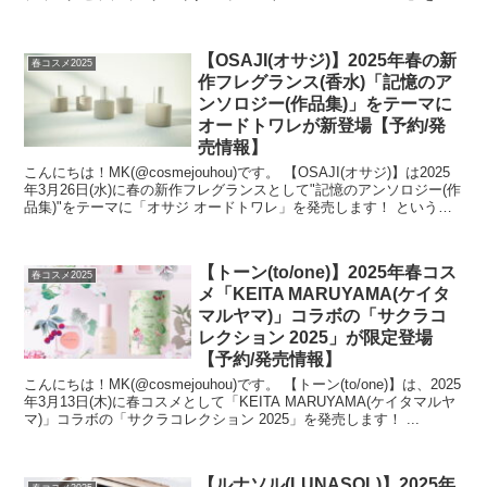
量限...
【OSAJI(オサジ)】2025年春の新
春コスメ2025
作フレグランス(香水)「記憶のア
ンソロジー(作品集)」をテーマに
オードトワレが新登場【予約/発
売情報】
こんにちは！MK(@cosmejouhou)です。 【OSAJI(オサジ)】は2025
年3月26日(水)に春の新作フレグランスとして"記憶のアンソロジー(作
品集)"をテーマに「オサジ オードトワレ」を発売します！ というこ
とで...
【トーン(to/one)】2025年春コス
春コスメ2025
メ「KEITA MARUYAMA(ケイタ
マルヤマ)」コラボの「サクラコ
レクション 2025」が限定登場
【予約/発売情報】
こんにちは！MK(@cosmejouhou)です。 【トーン(to/one)】は、2025
年3月13日(木)に春コスメとして「KEITA MARUYAMA(ケイタマルヤ
マ)」コラボの「サクラコレクション 2025」を発売します！ ...
【ルナソル(LUNASOL)】2025年