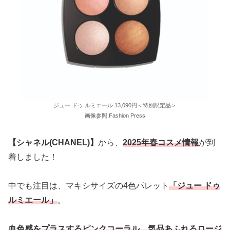
ジュー ドゥ ルミエール 13,090円＜特別限定品＞
画像参照:Fashion Press
【シャネル(CHANEL)】
から、
2025年春コスメ
情報
が到
着しました！
中でも注目は、マキシサイズの4色パレット
「ジュー ドゥ
ルミエール」
。
血色感をプラスするピンクコーラル、気品あふれるロージ