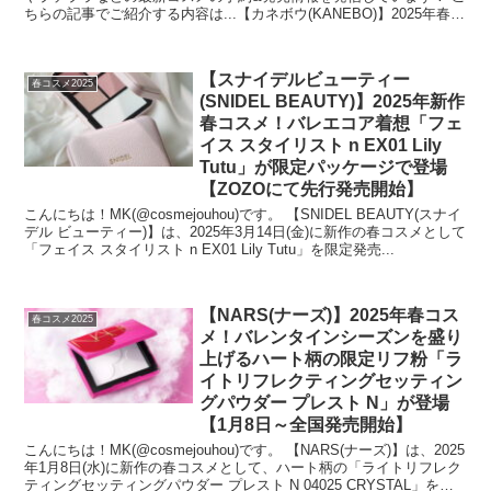
ちらの記事でご紹介する内容は...【カネボウ(KANEBO)】2025年春
の...
【スナイデルビューティー
春コスメ2025
(SNIDEL BEAUTY)】2025年新作
春コスメ！バレエコア着想「フェ
イス スタイリスト n EX01 Lily
Tutu」が限定パッケージで登場
【ZOZOにて先行発売開始】
こんにちは！MK(@cosmejouhou)です。 【SNIDEL BEAUTY(スナイ
デル ビューティー)】は、2025年3月14日(金)に新作の春コスメとして
「フェイス スタイリスト n EX01 Lily Tutu」を限定発売...
【NARS(ナーズ)】2025年春コス
春コスメ2025
メ！バレンタインシーズンを盛り
上げるハート柄の限定リフ粉「ラ
イトリフレクティングセッティン
グパウダー プレスト N」が登場
【1月8日～全国発売開始】
こんにちは！MK(@cosmejouhou)です。 【NARS(ナーズ)】は、2025
年1月8日(水)に新作の春コスメとして、ハート柄の「ライトリフレク
ティングセッティングパウダー プレスト N 04025 CRYSTAL」を数