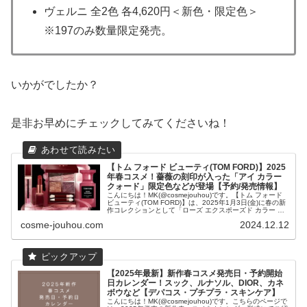
ヴェルニ 全2色 各4,620円＜新色・限定色＞
※197のみ数量限定発売。
いかがでしたか？
是非お早めにチェックしてみてくださいね！
【トム フォード ビューティ(TOM FORD)】2025
年春コスメ！薔薇の刻印が入った「アイ カラー
クォード」限定色などが登場【予約/発売情報】
こんにちは！MK(@cosmejouhou)です。【トム フォード
ビューティ(TOM FORD)】は、2025年1月3日(金)に春の新
作コレクションとして「ローズ エクスポーズド カラー コ
レクション」を数量限定発売します！...
cosme-jouhou.com
2024.12.12
【2025年最新】新作春コスメ発売日・予約開始
日カレンダー！スック、ルナソル、DIOR、カネ
ボウなど【デパコス・プチプラ・スキンケア】
こんにちは！MK(@cosmejouhou)です。こちらのページで