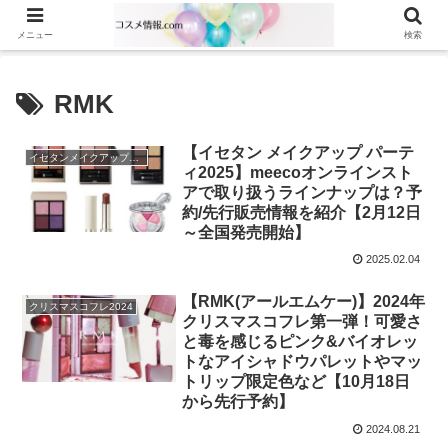
メニュー
検索
RMK
【イセタン メイクアップ パーテ
イセタンメイクアップパーティー2025
ィ2025】meecoオンラインスト
アで取り扱うラインナップは？予
約/先行販売情報を紹介【2月12日
～全国発売開始】
2025.02.04
【RMK(アールエムケー)】2024年
クリスマスコフレ2024
クリスマスコフレ第一弾！可愛さ
と毒を感じるピンク&バイオレッ
トなアイシャドウパレットやマッ
トリップ限定色など【10月18日
から先行予約】
2024.08.21