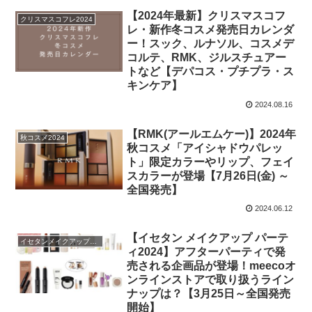
【2024年最新】クリスマスコフ
クリスマスコフレ2024
レ・新作冬コスメ発売日カレンダ
ー！スック、ルナソル、コスメデ
コルテ、RMK、ジルスチュアー
トなど【デパコス・プチプラ・ス
キンケア】
2024.08.16
【RMK(アールエムケー)】2024年
秋コスメ2024
秋コスメ「アイシャドウパレッ
ト」限定カラーやリップ、フェイ
スカラーが登場【7月26日(金) ～
全国発売】
2024.06.12
【イセタン メイクアップ パーテ
イセタンメイクアップパーティ2024
ィ2024】アフターパーティで発
売される企画品が登場！meecoオ
ンラインストアで取り扱うライン
ナップは？【3月25日～全国発売
開始】