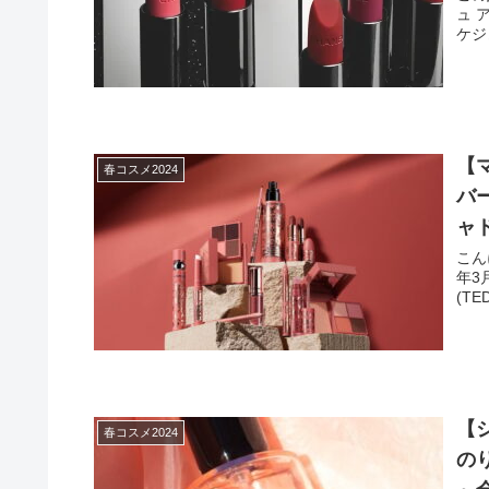
ュ 
ケジ
【マ
春コスメ2024
バー
ャ
こんにちは
年3
【
春コスメ2024
の