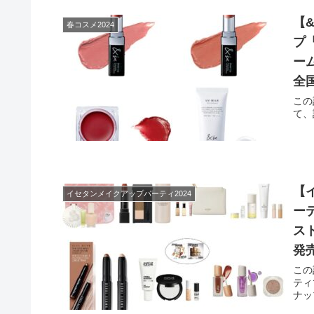
【
春コスメ2024
プ
ー
全
この
て、
【
イセタンメイクアップパーティ2024
ー
ス
発
この
ティ
ナッ