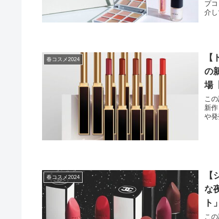
プコ
介し
【ト
春コスメ2024
の
場
この
新作
や発
【
春コスメ2024
な
ト
この