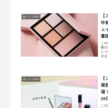
【ス
春コスメ2024
年
ェイ
量
この
春の
につ
きま
【
春コスメ2024
着
場
2
この