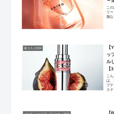
～
この
リー
舗な
【
春コスメ2024
ッ
ル
【
こんにち
は、
プテ
スティ
【
イセタンメイクアップパーティ2024