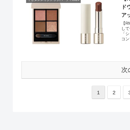
ド
ア
【R
して
「シ
コン
メル
次
1
2