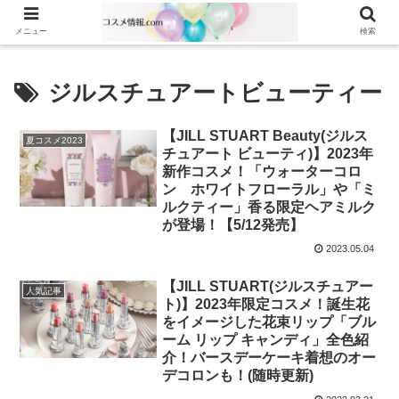
メニュー
検索
ジルスチュアートビューティー
【JILL STUART Beauty(ジルス
夏コスメ2023
チュアート ビューティ)】2023年
新作コスメ！「ウォーターコロ
ン ホワイトフローラル」や「ミ
ルクティー」香る限定ヘアミルク
が登場！【5/12発売】
2023.05.04
【JILL STUART(ジルスチュアー
人気記事
ト)】2023年限定コスメ！誕生花
をイメージした花束リップ「ブル
ーム リップ キャンディ」全色紹
介！バースデーケーキ着想のオー
デコロンも！(随時更新)