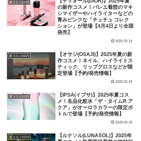
【ディオール(DIOR)】2025年夏
夏コスメ2025
の新作コスメ！バレエ着想のマキ
シマイザーやハイライターなどの
青みピンクな「チュチュ コレク
ション」が登場【4月4日より全国
発売】
2025.03.19
【オサジ(OSAJI)】2025年夏の新
夏コスメ2025
作コスメ！ネイル、ハイライトス
ティック、リップグロスなどが限
定登場【予約/発売情報】
2025.03.18
【IPSA(イプサ)】2025年夏コス
夏コスメ2025
メ！名品化粧水「ザ・タイムR ア
クア」がオーロラカラーの限定ボ
トルで登場【予約/発売情報】
2025.03.18
【ルナソル(LUNASOL)】2025年
夏コスメ2025