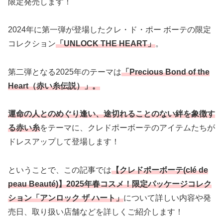
限定発売します！
2024年に第一弾が登場したクレ・ド・ポー ボーテの限定
コレクション
「UNLOCK THE HEART」
。
第二弾となる2025年のテーマは
「Precious Bond of the
Heart（赤い糸伝説）」。
運命の人とのめぐり逢い、途切れることのない絆を象徴す
る赤い糸
をテーマに、クレドポーボーテのアイテムたちが
ドレスアップして登場します！
ということで、この記事では
【クレドポーボーテ(
clé de
peau Beauté
)】2025年春コスメ！限定パッケージコレク
ション「アンロック ザ ハート」
について詳しい内容や発
売日、取り扱い店舗などを詳しくご紹介します！