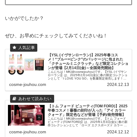
いかがでしたか？
ぜひ、お早めにチェックしてみてくださいね！
【YSL (イヴサンローラン)】2025年春コス
メ！“ブルー×ピンク”のパッケージに包まれた
「クチュールミニクラッチ」など限定コレクショ
ンが登場【2月14日(金)～全国発売開始】
こんにちは！MK(@cosmejouhou)です。【YSL (イヴサン
ローラン)】は、2025年2月14日(金)に春の限定コレクショ
ンとして「I LOVE YOU SO」を数量限定発売します！と
いうことで、この記事では【Y...
cosme-jouhou.com
2024.12.13
【トム フォード ビューティ(TOM FORD)】2025
年春コスメ！薔薇の刻印が入った「アイ カラー
クォード」限定色などが登場【予約/発売情報】
こんにちは！MK(@cosmejouhou)です。【トム フォード
ビューティ(TOM FORD)】は、2025年1月3日(金)に春の新
作コレクションとして「ローズ エクスポーズド カラー コ
レクション」を数量限定発売します！...
cosme-jouhou.com
2024.12.12