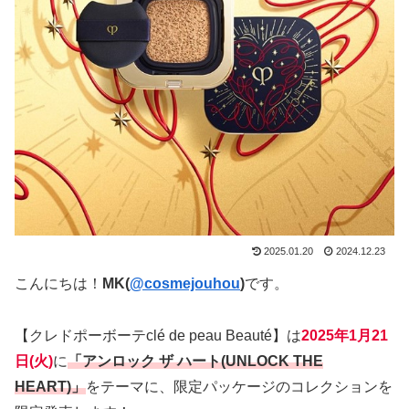
2025.01.20
2024.12.23
こんにちは！
MK(
@cosmejouhou
)
です。
【クレドポーボーテclé de peau Beauté】は
2025年1月21
日(火
)
に
「アンロック ザ ハート(UNLOCK THE
HEART)」
をテーマに、限定パッケージのコレクションを