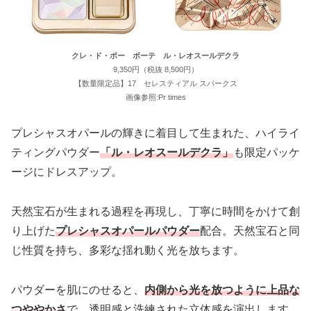
クレ・ド・ポー ボーテ ル・レオスールデクラ
9,350円（税抜 8,500円）
【数量限定品】17 セレスティアル スパークス
画像参照:Pr times
プレシャスオパールの輝きに着目して生まれた、ハイライ
ティングパウダー
「ル・レオスールデクラ」
も限定パッケ
ージにドレスアップ。
天然宝石が生まれる過程を再現し、丁寧に時間をかけて創
り上げた
プレシャスオパールパウダー
配合。天然宝石と同
じ性質を持ち、多彩な揺れ動く光を放ちます。
パウダーを肌にのせると、
内側から光を放つように上品な
つややかさ
で、透明感と洗練された立体感を演出します。