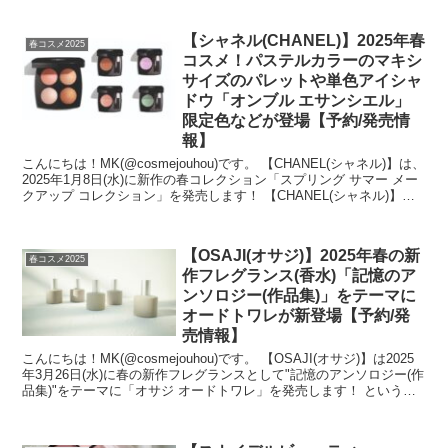
【シャネル(CHANEL)】2025年春
春コスメ2025
コスメ！パステルカラーのマキシ
サイズのパレットや単色アイシャ
ドウ「オンブル エサンシエル」
限定色などが登場【予約/発売情
報】
こんにちは！MK(@cosmejouhou)です。 【CHANEL(シャネル)】は、
2025年1月8日(水)に新作の春コレクション「スプリング サマー メー
クアップ コレクション」を発売します！ 【CHANEL(シャネル)】
の...
【OSAJI(オサジ)】2025年春の新
春コスメ2025
作フレグランス(香水)「記憶のア
ンソロジー(作品集)」をテーマに
オードトワレが新登場【予約/発
売情報】
こんにちは！MK(@cosmejouhou)です。 【OSAJI(オサジ)】は2025
年3月26日(水)に春の新作フレグランスとして"記憶のアンソロジー(作
品集)"をテーマに「オサジ オードトワレ」を発売します！ というこ
とで...