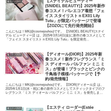
【スナイデルビューティー
春コスメ2025
(SNIDEL BEAUTY)】2025年新作
春コスメ！バレエコア着想「フェ
イス スタイリスト n EX01 Lily
Tutu」が限定パッケージで登場
【ZOZOにて先行発売開始】
こんにちは！MK(@cosmejouhou)です。 【SNIDEL BEAUTY(スナイ
デル ビューティー)】は、2025年3月14日(金)に新作の春コスメとして
「フェイス スタイリスト n EX01 Lily Tutu」を限定発売...
【ディオール(DIOR)】2025年新
春コスメ2025
春コスメ！新作フレグランス「ミ
ス ディオール パルファン ミニ ミ
ス」が登場！ブラックとピンクの
千鳥格子模様パッケージで【予
約/発売情報】
こんにちは！MK(@cosmejouhou)です。 【DIOR(ディオール)】は、
2025年1月1日(水・祝)に春の新作コスメとしてスティックタイプのフ
レグランス「ミス ディオール パルファン ミニ ミス」を発売しま
す！ 【#...
【エスティ ローダー(Estée
春コスメ2025