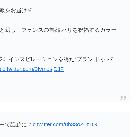
報をお届け🥖
」と題し、フランスの首都 パリを祝福するカラー
フにインスピレーションを得た“プラン ドゥ パ
pic.twitter.com/0IvmdsjDJF
の中で話題に
pic.twitter.com/8h33oZ0zDS