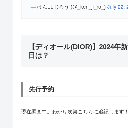
— けん❤️‍🔥じろう (@_ken_ji_ro_)
July 22,
【ディオール(DIOR)】202
日は？
先行予約
現在調査中。わかり次第こちらに追記します