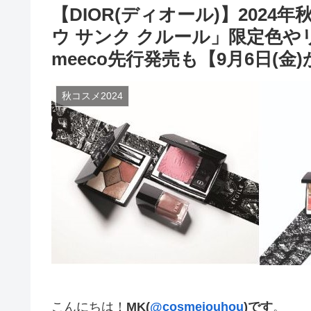
【DIOR(ディオール)】202
ウ サンク クルール」限定色
meeco先行発売も【9月6日(金
秋コスメ2024
こんにちは！
MK(
@cosmejouhou
)です
。