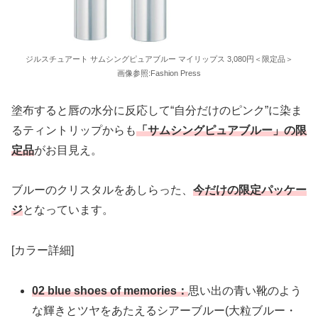
ジルスチュアート サムシングピュアブルー マイリップス 3,080円＜限定品＞
画像参照:Fashion Press
塗布すると唇の水分に反応して“自分だけのピンク”に染ま
るティントリップからも
「サムシングピュアブルー」の限
定品
がお目見え。
ブルーのクリスタルをあしらった、
今だけの限定パッケー
ジ
となっています。
[カラー詳細]
02 blue shoes of memories：
思い出の青い靴のよう
な輝きとツヤをあたえるシアーブルー(大粒ブルー・