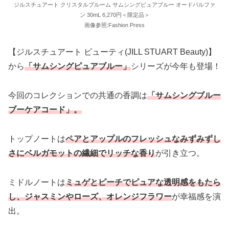
ジルスチュアート クリスタルブルーム サムシングピュアブルー オードパルファ
ン 30mL 6,270円＜限定品＞
画像参照:Fashion Press
【ジルスチュアート ビューティ(JILL STUART Beauty)】
から
「サムシングピュアブルー」
シリーズが今年も登場！
今回のコレクションでの共通の香調は
「サムシングブルー
ブーケアコード」。
トップノートは
ペアとアップルのフレッシュなみずみずし
さにベルガモットの繊細でリッチな香り
が引き立つ。
ミドルノートは
ミュゲとピーチでピュアな透明感をもたら
し、ジャスミンやローズ、オレンジフラワー
が幸福感を演
出。