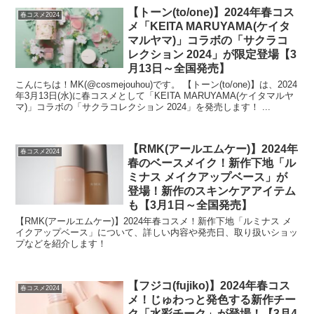
【トーン(to/one)】2024年春コス
春コスメ2024
メ「KEITA MARUYAMA(ケイタ
マルヤマ)」コラボの「サクラコ
レクション 2024」が限定登場【3
月13日～全国発売】
こんにちは！MK(@cosmejouhou)です。 【トーン(to/one)】は、2024
年3月13日(水)に春コスメとして「KEITA MARUYAMA(ケイタマルヤ
マ)」コラボの「サクラコレクション 2024」を発売します！ ...
【RMK(アールエムケー)】2024年
春コスメ2024
春のベースメイク！新作下地「ル
ミナス メイクアップベース」が
登場！新作のスキンケアアイテム
も【3月1日～全国発売】
【RMK(アールエムケー)】2024年春コスメ！新作下地「ルミナス メ
イクアップベース」について、詳しい内容や発売日、取り扱いショッ
プなどを紹介します！
【フジコ(fujiko)】2024年春コス
春コスメ2024
メ！じゅわっと発色する新作チー
ク「水彩チーク」が登場！【3月4