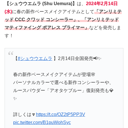
【シュウウエムラ (Shu Uemura)】
は、
2024年2月14日
(水)
に春の新作ベースメイクアイテムとして
「アンリミテ
ッド CCC クワッド コンシーラー」
、「アンリミテッド
マティファイング ポアレス プライマー」
などを発売しま
す！
【
#シュウウエムラ
】2月14日全国発売📢✨
春の新作ベースメイクアイテムが登場🌸
パーソナルカラーで選べる新作コンシーラーや、
ルースパウダー「アオタケブルー」復刻発売も💎
✨
詳しくは🔽
https://t.co/OZ2tP5PP3V
pic.twitter.com/B1puWohSyc