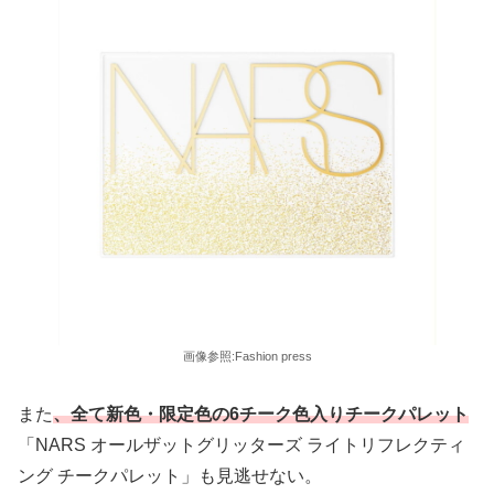
画像参照:Fashion press
また
、全て新色・限定色の6チーク色入りチークパレット
「NARS オールザットグリッターズ ライトリフレクティ
ング チークパレット」も見逃せない。