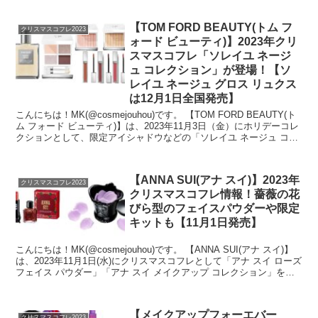
【TOM FORD BEAUTY(トム フ
クリスマスコフレ2023
ォード ビューティ)】2023年クリ
スマスコフレ「ソレイユ ネージ
ュ コレクション」が登場！【ソ
レイユ ネージュ グロス リュクス
は12月1日全国発売】
こんにちは！MK(@cosmejouhou)です。 【TOM FORD BEAUTY(ト
ム フォード ビューティ)】は、2023年11月3日（金）にホリデーコレ
クションとして、限定アイシャドウなどの「ソレイユ ネージュ コレ
クション...
【ANNA SUI(アナ スイ)】2023年
クリスマスコフレ2023
クリスマスコフレ情報！薔薇の花
びら型のフェイスパウダーや限定
キットも【11月1日発売】
こんにちは！MK(@cosmejouhou)です。 【ANNA SUI(アナ スイ)】
は、2023年11月1日(水)にクリスマスコフレとして「アナ スイ ローズ
フェイス パウダー」「アナ スイ メイクアップ コレクション」を発
売し...
【メイクアップフォーエバー
クリスマスコフレ2023