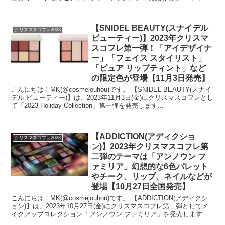
ブ...
【SNIDEL BEAUTY(スナイデル
クリスマスコフレ2023
ビューティー)】2023年クリスマ
スコフレ第一弾！「アイデザイナ
ー」「フェイス スタイリスト」
「ピュア リップティント」など
の限定色が登場【11月3日発売】
こんにちは！MK(@cosmejouhou)です。 【SNIDEL BEAUTY(スナイ
デル ビューティー)】は、2023年11月3日(金)にクリスマスコフレとし
て「2023 Holiday Collection」第一弾を発売します...
【ADDICTION(アディクショ
クリスマスコフレ2023
ン)】2023年クリスマスコフレ第
二弾のテーマは「アンノウン フ
ァミリア」幻想的な6色パレット
やチーク、リップ、ネイルなどが
登場【10月27日全国発売】
こんにちは！MK(@cosmejouhou)です。 【ADDICTION(アディクシ
ョン)】は、2023年10月27日(金)にクリスマスコフレ第二弾としてメ
イクアップコレクション「アンノウン ファミリア」を発売します！
202...