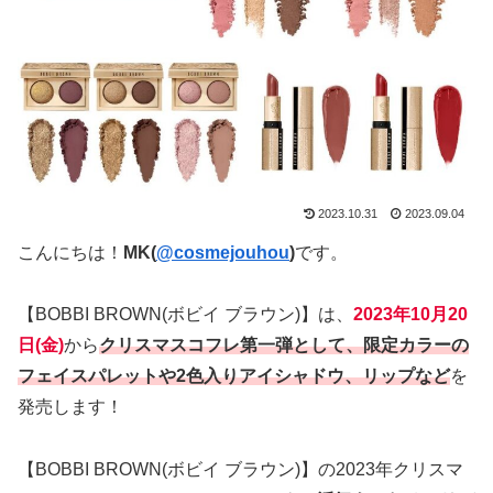
2023.10.31
2023.09.04
こんにちは！
MK(
@cosmejouhou
)
です。
【BOBBI BROWN(ボビイ ブラウン)】は、
2023年10月20
日(金)
から
クリスマスコフレ第一弾として、限定カラーの
フェイスパレットや2色入りアイシャドウ、リップなど
を
発売します！
【BOBBI BROWN(ボビイ ブラウン)】の2023年クリスマ