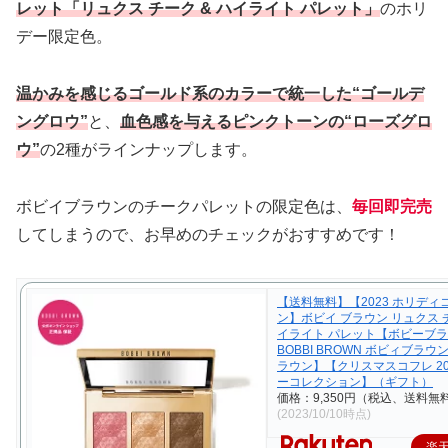
レット「リュクス チーク & ハイライト パレット」
のホリ
デー限定色。
温かみを感じるゴールド系のカラーで統一した“ゴールデ
ングロウ”
と、
⾎⾊感を与えるピンクトーンの“ローズグロ
ウ”
の2種がラインナップします。
ボビイブラウンのチークパレットの限定色は、
毎回即完売
してしまうので、お早めのチェックがおすすめです！
【送料無料】【2023 ホリディ
ン】ボビイ ブラウン リュクス チ
イライト パレット【ボビーブ
BOBBI BROWN ボビィブラウ
ラウン】【クリスマスコフレ 20
ーコレクション】（ギフト）
価格：9,350円（税込、送料無料
(2023/10/10時点)
楽