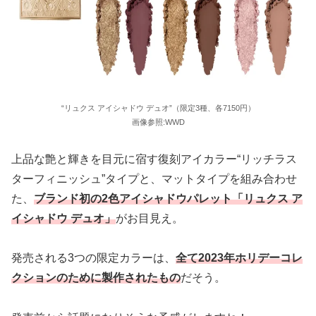
“リュクス アイシャドウ デュオ”（限定3種、各7150円）
画像参照:WWD
上品な艶と輝きを⽬元に宿す復刻アイカラー“リッチラス
ターフィニッシュ”タイプと、マットタイプを組み合わせ
た、
ブランド初の2色アイシャドウパレット「リュクス ア
イシャドウ デュオ」
がお目見え。
発売される3つの限定カラーは、
全て2023年ホリデーコレ
クションのために製作されたもの
だそう。