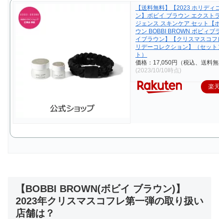
【送料無料】【2023 ホリディ
ン】ボビイ ブラウン エクスト
ジェンス スキンケア セット【
ウン BOBBI BROWN ボビィ
イブラウン】【クリスマスコフレ 
リデーコレクション】（セット
ト）
価格：17,050円（税込、送料無
(2023/10/10時点)
楽
【BOBBI BROWN(ボビイ ブラウン)】
2023年クリスマスコフレ第一弾の取り扱い
店舗は？