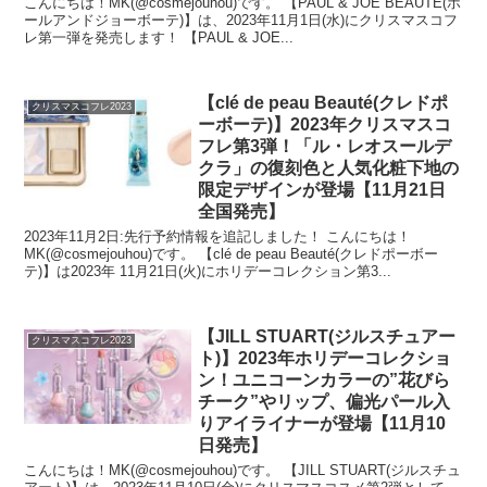
こんにちは！MK(@cosmejouhou)です。 【PAUL & JOE BEAUTE(ポ
ールアンドジョーボーテ)】は、2023年11月1日(水)にクリスマスコフ
レ第一弾を発売します！ 【PAUL & JOE...
【clé de peau Beauté(クレドポ
クリスマスコフレ2023
ーボーテ)】2023年クリスマスコ
フレ第3弾！「ル・レオスールデ
クラ」の復刻色と人気化粧下地の
限定デザインが登場【11月21日
全国発売】
2023年11月2日:先行予約情報を追記しました！ こんにちは！
MK(@cosmejouhou)です。 【clé de peau Beauté(クレドポーボー
テ)】は2023年 11月21日(火)にホリデーコレクション第3...
【JILL STUART(ジルスチュアー
クリスマスコフレ2023
ト)】2023年ホリデーコレクショ
ン！ユニコーンカラーの”花びら
チーク”やリップ、偏光パール入
りアイライナーが登場【11月10
日発売】
こんにちは！MK(@cosmejouhou)です。 【JILL STUART(ジルスチュ