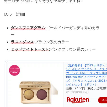
発売前から話題になりそうな予感がしますね！
[カラー詳細]
ダンスフロアグラム
:ゴールドバーガンディ系のカラ
ー
ラストダンス
:ブラウン系のカラー
ミッドナイトトースト
:ピンクブラウン系のカラー
【送料無料】【2023 ホリディ
ン】ボビイ ブラウン リュクス
ウ デュオ【ボビーブラウン BOB
BROWN ボビィブラウン ボビ
ン】【クリスマスコフレ 2023
レクション】（ギフト）
価格：7,150円（税込、送料無料
(2023/10/10時点)
楽