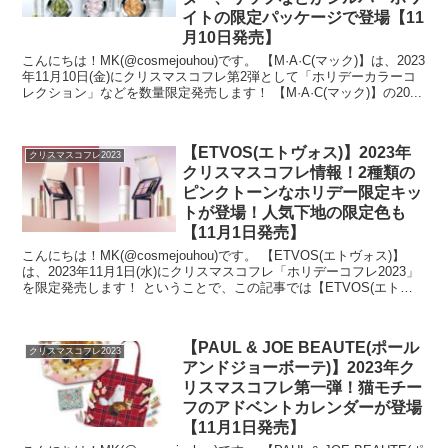
イトの限定パッケージで登場【11
月10日発売】
こんにちは！MK(@cosmejouhou)です。 【M·A·C(マック)】は、2023
年11月10日(金)にクリスマスコフレ第2弾として「ホリデーカラーコ
レクション」などを数量限定発売します！ 【M·A·C(マック)】の20...
【ETVOS(エトヴォス)】2023年
クリスマスコフレ2023
クリスマスコフレ情報！2種類の
ピンクトーンなホリデー限定キッ
トが登場！人気下地の限定色も
【11月1日発売】
こんにちは！MK(@cosmejouhou)です。 【ETVOS(エトヴォス)】
は、2023年11月1日(水)にクリスマスコフレ「ホリデーコフレ2023」
を限定発売します！ ということで、この記事では【ETVOS(エトヴ
ォス)...
【PAUL & JOE BEAUTE(ポール
クリスマスコフレ2023
アンドジョーボーテ)】2023年ク
リスマスコフレ第一弾！猫モチー
フのアドベントカレンダーが登場
【11月1日発売】