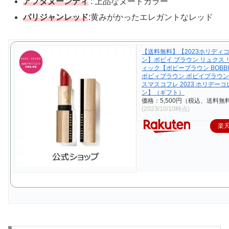
アフタヌーンティ
: 上品なヌードカラー
パリジャンレッド
:黄みがかったエレガントなレッド
【送料無料】【2023ホリディ
ン】ボビイ ブラウン リュクス
ィック【ボビーブラウン BOBBI
ボビィブラウン ボビイブラウ
スマスコフレ 2023 ホリデー
ン】（ギフト）
価格：5,500円（税込、送料無料
(2023/10/10時点)
楽