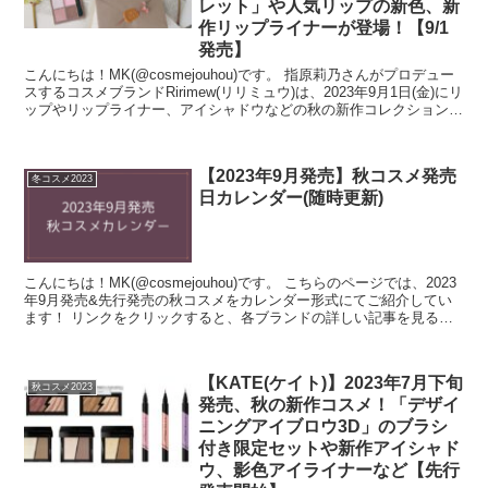
レット」や人気リップの新色、新
作リップライナーが登場！【9/1
発売】
こんにちは！MK(@cosmejouhou)です。 指原莉乃さんがプロデュー
スするコスメブランドRirimew(リリミュウ)は、2023年9月1日(金)にリ
ップやリップライナー、アイシャドウなどの秋の新作コレクションを
発売します！ ...
【2023年9月発売】秋コスメ発売
冬コスメ2023
日カレンダー(随時更新)
こんにちは！MK(@cosmejouhou)です。 こちらのページでは、2023
年9月発売&先行発売の秋コスメをカレンダー形式にてご紹介してい
ます！ リンクをクリックすると、各ブランドの詳しい記事を見るこ
とができますの...
【KATE(ケイト)】2023年7月下旬
秋コスメ2023
発売、秋の新作コスメ！「デザイ
ニングアイブロウ3D」のブラシ
付き限定セットや新作アイシャド
ウ、影色アイライナーなど【先行