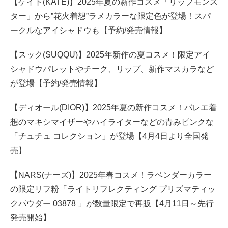
【ケイト(KATE)】2025年夏の新作コスメ「リップモンス
ター」から”花火着想”ラメカラーな限定色が登場！スパ
ークルなアイシャドウも【予約/発売情報】
【スック(SUQQU)】2025年新作の夏コスメ！限定アイ
シャドウパレットやチーク、リップ、新作マスカラなど
が登場【予約/発売情報】
【ディオール(DIOR)】2025年夏の新作コスメ！バレエ着
想のマキシマイザーやハイライターなどの青みピンクな
「チュチュ コレクション」が登場【4月4日より全国発
売】
【NARS(ナーズ)】2025年春コスメ！ラベンダーカラー
の限定リフ粉「ライトリフレクティング プリズマティッ
クパウダー 03878 」が数量限定で再販【4月11日～先行
発売開始】