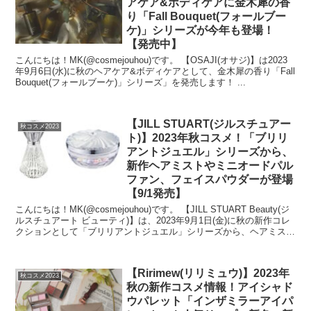
アケア&ボディケアに金木犀の香
り「Fall Bouquet(フォールブー
ケ)」シリーズが今年も登場！
【発売中】
こんにちは！MK(@cosmejouhou)です。 【OSAJI(オサジ)】は2023
年9月6日(水)に秋のヘアケア&ボディケアとして、金木犀の香り「Fall
Bouquet(フォールブーケ)」シリーズ」を発売します！ ...
【JILL STUART(ジルスチュアー
秋コスメ2023
ト)】2023年秋コスメ！「ブリリ
アントジュエル」シリーズから、
新作ヘアミストやミニオードパル
ファン、フェイスパウダーが登場
【9/1発売】
こんにちは！MK(@cosmejouhou)です。 【JILL STUART Beauty(ジ
ルスチュアート ビューティ)】は、2023年9月1日(金)に秋の新作コレ
クションとして「ブリリアントジュエル」シリーズから、ヘアミスト
やミ...
【Ririmew(リリミュウ)】2023年
秋コスメ2023
秋の新作コスメ情報！アイシャド
ウパレット「インザミラーアイパ