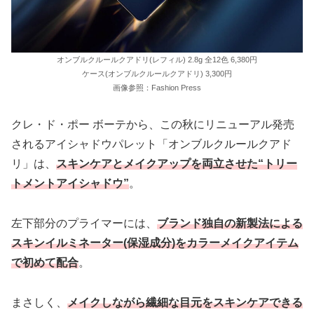
オンブルクルールクアドリ(レフィル) 2.8g 全12色 6,380円
ケース(オンブルクルールクアドリ) 3,300円
画像参照：Fashion Press
クレ・ド・ポー ボーテから、この秋にリニューアル発売
されるアイシャドウパレット「オンブルクルールクアド
リ」は、
スキンケアとメイクアップを両立させた“トリー
トメントアイシャドウ”
。
左下部分のプライマーには、
ブランド独自の新製法による
スキンイルミネーター(保湿成分)をカラーメイクアイテム
で初めて配合
。
まさしく、
メイクしながら繊細な目元をスキンケアできる