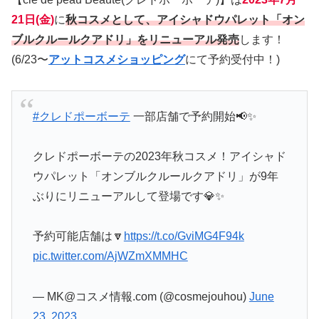
21日(金)
に
秋コスメとして、アイシャドウパレット「オン
ブルクルールクアドリ」をリニューアル発売
します！
(6/23〜
アットコスメショッピング
にて予約受付中！)
#クレドポーボーテ
一部店舗で予約開始📢✨
クレドポーボーテの2023年秋コスメ！アイシャド
ウパレット「オンブルクルールクアドリ」が9年
ぶりにリニューアルして登場です💎✨
予約可能店舗は🔽
https://t.co/GviMG4F94k
pic.twitter.com/AjWZmXMMHC
— MK@コスメ情報.com (@cosmejouhou)
June
23, 2023