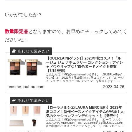
いかがでしたか？
数量限定品
となりますので、お早めにチェックしてみてく
ださいね！
【GUERLAIN(ゲラン)】2023年秋コスメ！「ル
ージュ ジェ ナチュラリー コレクション」アイシ
ャドウやリップなど血色ヌードメイクを提案
【7/15発売】
こんにちは！MK(@cosmejouhou)です。【GUERLAIN(ゲ
ラン)】は、2023年7月15日(土)に秋コスメとして「ル ージ
ュ ジェ ナチュラリー コレクション」を発売します！
(meecoは5/17より、伊勢丹新宿店で...
cosme-jouhou.com
2023.04.26
【ローラメルシエ(LAURA MERCIER)】2023年
夏コスメ！新作ベースメイクアイテムが登場！人
気のクッションファンデのキットも【発売中】
こんにちは！MK(@cosmejouhou)です。【ローラ メルシ
エ(LAURA MERCIER)】は、2023年5月31日(木)に2023年
夏の新作ベースメイクアイテムとして「リアル フローレス
ウェイトレス パーフェクティング...