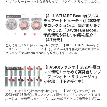
としてクリーミーマットな新作リップ「リクイッド リップ リュクス
マット」...
【JILL STUART Beauty(ジルス
夏コスメ2023
チュアート ビューティ)】2023年
夏コレクションは、陽だまりをテ
ーマにした「Daydream Mood」
予約情報や詳しい内容を紹介！
【4/7発売】
こんにちは！MK(@cosmejouhou)です。 【JILL STUART Beauty(ジ
ルスチュアート ビューティ)】は、2023年4月7日(金)に夏の新作コレ
クション「Daydream Mood」を発売します！ #ジル...
【FASIO(ファシオ)】2023年夏コ
夏コスメ2023
スメ情報！ツヤめく高発色リップ
「ファシオ ヒトヌリ ルージュ」
が登場！【予約受付中】
こんにちは！MK(@cosmejouhou)です。 【FASIO(ファシオ)】は、
2023年6月16日(金)に夏コスメとして新作リップ「ファシオ ヒトヌリ
ルージュ」を発売します！※Amazon公式サイトにて発売中！ #ファ
シ...