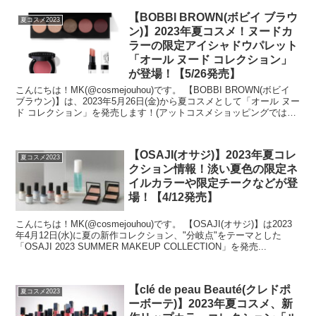
【BOBBI BROWN(ボビイ ブラウ
夏コスメ2023
ン)】2023年夏コスメ！ヌードカ
ラーの限定アイシャドウパレット
「オール ヌード コレクション」
が登場！【5/26発売】
こんにちは！MK(@cosmejouhou)です。 【BOBBI BROWN(ボビイ
ブラウン)】は、2023年5月26日(金)から夏コスメとして「オール ヌー
ド コレクション」を発売します！(アットコスメショッピングでは5
月19日...
【OSAJI(オサジ)】2023年夏コレ
夏コスメ2023
クション情報！淡い夏色の限定ネ
イルカラーや限定チークなどが登
場！【4/12発売】
こんにちは！MK(@cosmejouhou)です。 【OSAJI(オサジ)】は2023
年4月12日(水)に夏の新作コレクション、"分岐点"をテーマとした
「OSAJI 2023 SUMMER MAKEUP COLLECTION」を発売...
【clé de peau Beauté(クレドポ
夏コスメ2023
ーボーテ)】2023年夏コスメ、新