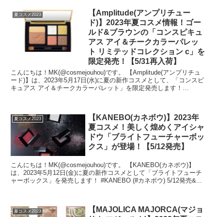
【Amplitude(アンプリチュー
夏コスメ2023
ド)】2023年夏コスメ情報！ゴー
ルド&ブラウンの「コンスピキュ
アス アイ＆チークカラーパレッ
ト リミテッドコレクション c」を
限定発売！【5/31再入荷】
こんにちは！MK(@cosmejouhou)です。 【Amplitude(アンプリチュ
ード)】は、2023年5月17日(水)に夏の新作コスメとして、「コンスピ
キュアス アイ＆チークカラーパレット」を限定発売します！
※5/31...
【KANEBO(カネボウ)】2023年
夏コスメ2023
夏コスメ！美しく煌めくアイシャ
ドウ「ブライトフューチャーボッ
クス」が登場！【5/12発売】
こんにちは！MK(@cosmejouhou)です。 【KANEBO(カネボウ)】
は、2023年5月12日(金)に夏の新作コスメとして「ブライトフューチ
ャーボックス」を発売します！ #KANEBO (#カネボウ) 5/12発売&...
【MAJOLICA MAJORCA(マジョ
夏コスメ2023