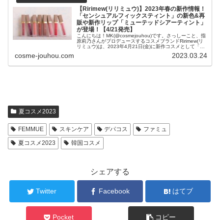
【Ririmew(リリミュウ)】2023年春の新作情報！
「センシュアルフィックスティント」の新色&再
販や新作リップ「ミューテッドシアーティント」
が登場！【4/21発売】
こんにちは！MK(@cosmejouhou)です。さっしーこと、指
原莉乃さんがプロデュースするコスメブランドRirimew(リ
リミュウ)は、2023年4月21日(金)に新作コスメとして「セ
ンシュアルフィックスティント」の既存色の新色&am...
cosme-jouhou.com
2023.03.24
夏コスメ2023
FEMMUE
スキンケア
デパコス
ファミュ
夏コスメ2023
韓国コスメ
シェアする
Twitter
Facebook
はてブ
Pocket
コピー