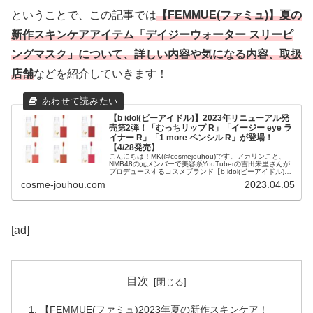
ということで、この記事では
【FEMMUE(ファミュ)】
夏の
新作スキンケアアイテム「デイジーウォーター スリーピ
ングマスク」
について、詳しい内容や気になる内容、取扱
店舗
などを紹介していきます！
【b idol(ビーアイドル)】2023年リニューアル発
売第2弾！「むっちリップ R」「イージー eye ラ
イナー R」「1 more ペンシル R」が登場！
【4/28発売】
こんにちは！MK(@cosmejouhou)です。アカリンこと、
NMB48の元メンバーで美容系YouTuberの吉田朱里さんが
プロデュースするコスメブランド【b idol(ビーアイドル)】
は、2023年4月28日(金)にブランドのリニュー...
cosme-jouhou.com
2023.04.05
[ad]
目次
【FEMMUE(ファミュ)2023年夏の新作スキンケア！