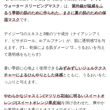
ウォーター スリーピングマスク
」は、
紫外線が猛威をふ
るう季節の肌のために作られた、まさに夏の肌のための保
湿マスク
です。
デイジー*1のエキスと3種のツヤ成分（ナイアシンアミ
ド、ビサボロール、α-アルブチン）が、肌に透明感*2を与
えます。(*1… 乾燥による肌ダメージ *2…うるおいを与え
て透明感をもたらす)
暑い季節に心地よく使用できる
みずみずしいジェルテクス
チャーによるひんやりとした体感
とともに、うるおいをた
っぷりと与えます。
やわらかなジャスミン(マツリカ花油)に明るいスイートオ
レンジ(スイートオレンジ果皮油)
を掛け合わせた、爽やか
な希望を感じる香りもオススメのポイントです。