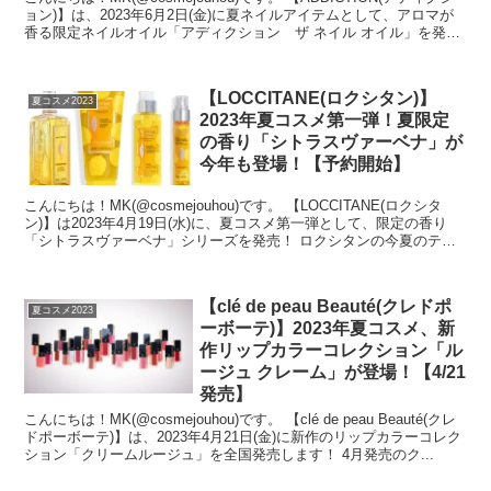
ョン)】は、2023年6月2日(金)に夏ネイルアイテムとして、アロマが
香る限定ネイルオイル「アディクション ザ ネイル オイル」を発売
します！ ...
【LOCCITANE(ロクシタン)】
夏コスメ2023
2023年夏コスメ第一弾！夏限定
の香り「シトラスヴァーベナ」が
今年も登場！【予約開始】
こんにちは！MK(@cosmejouhou)です。 【LOCCITANE(ロクシタ
ン)】は2023年4月19日(水)に、夏コスメ第一弾として、限定の香り
「シトラスヴァーベナ」シリーズを発売！ ロクシタンの今夏のテー
マは“S...
【clé de peau Beauté(クレドポ
夏コスメ2023
ーボーテ)】2023年夏コスメ、新
作リップカラーコレクション「ル
ージュ クレーム」が登場！【4/21
発売】
こんにちは！MK(@cosmejouhou)です。 【clé de peau Beauté(クレ
ドポーボーテ)】は、2023年4月21日(金)に新作のリップカラーコレク
ション「クリームルージュ」を全国発売します！ 4月発売のク...