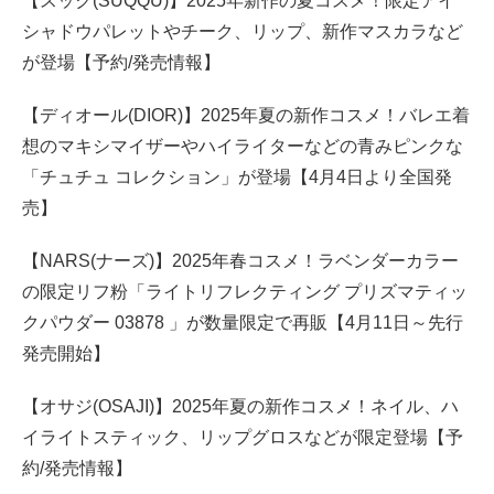
【スック(SUQQU)】2025年新作の夏コスメ！限定アイ
シャドウパレットやチーク、リップ、新作マスカラなど
が登場【予約/発売情報】
【ディオール(DIOR)】2025年夏の新作コスメ！バレエ着
想のマキシマイザーやハイライターなどの青みピンクな
「チュチュ コレクション」が登場【4月4日より全国発
売】
【NARS(ナーズ)】2025年春コスメ！ラベンダーカラー
の限定リフ粉「ライトリフレクティング プリズマティッ
クパウダー 03878 」が数量限定で再販【4月11日～先行
発売開始】
【オサジ(OSAJI)】2025年夏の新作コスメ！ネイル、ハ
イライトスティック、リップグロスなどが限定登場【予
約/発売情報】