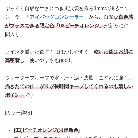
ぷっくり自然な生まれつき風涙袋を作る3mmの細芯コン
シーラー「
アイバッグコンシーラー
」から
、
自然な
血色感
がプラスできる限定色「03ピーチオレンジ」
が新たに仲
間入り！
ラインを描いた後すぐはぼかしやすく、
乾いた後はお肌に
高密着
し、使いやすさもgood。
ウォータープルーフで水・汗・涙・皮脂・こすれに強く、
描きたての仕上がりが長時間キープしてくれるのも嬉しい
ポイント
です。
[カラー詳細]
[03]ピーチオレンジ(限定新色)