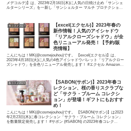
メデコルテ)】は、2023年2月16日(木)に人気の日焼け止め「サンシェ
ルターシリーズ」を一新し「サンシェルター マルチ プロテクション
コン...
【excel(エクセル)】2023年春の
春コスメ2023
新作情報！人気のアイシャドウ
「リアルクローズシャドウ」が全
色リニューアル発売！【予約/販
売情報】
こんにちは！MK(@cosmejouhou)です。 【excel(エクセル)】は、
2023年4月18日(火)に人気の4色アイシャドウパレット「リアルクロー
ズシャドウ」を全色リニューアル発売します！ #エクセル Amazonで
予...
【SABON(サボン)】2023年春コ
春コスメ2023
レクション、桜の香りスクラブな
ど「サクラ・ブルーム コレクシ
ョン」が登場！ギフトにもおすす
め！
こんにちは！MK(@cosmejouhou)です。 【SABON(サボン)】は2023
年2月23日(木)に春コレクション「サクラ・ブルーム コレクション」
を数量限定発売します！ #サボン (#SABON) の2023年春コレク...