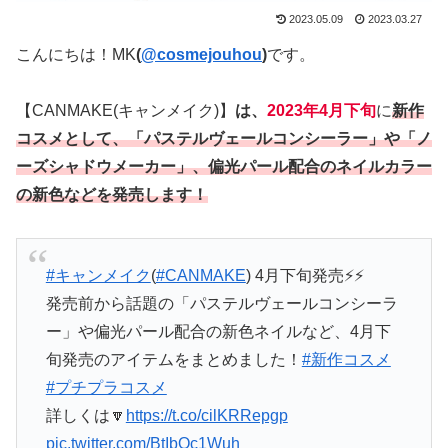
2023.05.09
2023.03.27
こんにちは！MK
(
@cosmejouhou
)
です。
【CANMAKE(キャンメイク)】
は、
2023年4月下旬
に
新作
コスメとして、「パステルヴェールコンシーラー」や「ノ
ーズシャドウメーカー」、偏光パール配合のネイルカラー
の新色などを発売します！
#キャンメイク
(
#CANMAKE
) 4月下旬発売⚡️⚡️
発売前から話題の「パステルヴェールコンシーラ
ー」や偏光パール配合の新色ネイルなど、4月下
旬発売のアイテムをまとめました！
#新作コスメ
#プチプラコスメ
詳しくは🔽
https://t.co/cilKRRepgp
pic.twitter.com/BtIbOc1Wuh