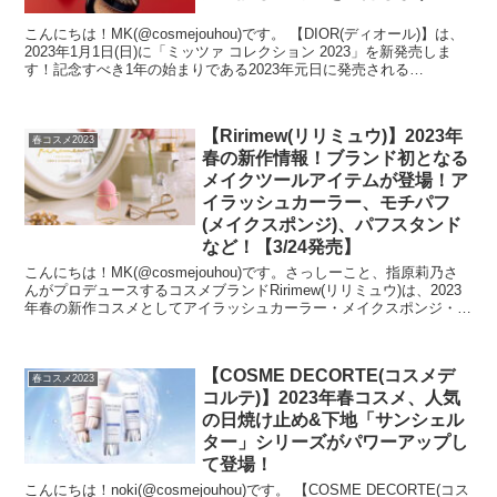
こんにちは！MK(@cosmejouhou)です。 【DIOR(ディオール)】は、
2023年1月1日(日)に「ミッツァ コレクション 2023」を新発売しま
す！記念すべき1年の始まりである2023年元日に発売される
DIOR「ミッツァ...
【Ririmew(リリミュウ)】2023年
春コスメ2023
春の新作情報！ブランド初となる
メイクツールアイテムが登場！ア
イラッシュカーラー、モチパフ
(メイクスポンジ)、パフスタンド
など！【3/24発売】
こんにちは！MK(@cosmejouhou)です。さっしーこと、指原莉乃さ
んがプロデュースするコスメブランドRirimew(リリミュウ)は、2023
年春の新作コスメとしてアイラッシュカーラー・メイクスポンジ・メ
イクスポンジ用スタンドの3ア...
【COSME DECORTE(コスメデ
春コスメ2023
コルテ)】2023年春コスメ、人気
の日焼け止め&下地「サンシェル
ター」シリーズがパワーアップし
て登場！
こんにちは！noki(@cosmejouhou)です。 【COSME DECORTE(コス