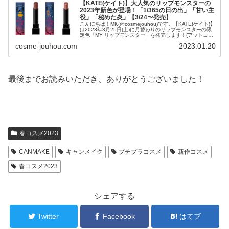
【KATE(ケイト)】大人気のリップモンスターの
2023年新色が登場！「1/365の日の出」「甘い主
役」「秘めた炎」【3/24〜発売】
こんにちは！MK(@cosmejouhou)です。【KATE(ケイト)】
は2023年3月25日(土)に月替わりのリップモンスターの限
定色「MY リップモンスター」を発売します！(アットコス
メショッピングでは3月24日より発売)...
cosme-jouhou.com
2023.01.20
最後までお読みいただき、ありがとうございました！
春コスメ2023
CANMAKE
キャンメイク
プチプラコスメ
新作コスメ
春コスメ2023
シェアする
Twitter
Facebook
はてブ