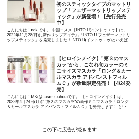
初のスティックタイプのマットリ
ップ「フェザーマットリップステ
ィック」が新登場！【先行発売
中】
こんにちは！nokiです。 中国コスメ【INTO U(イントゥユゥ】は、
2022年11月28(月)に新作リップアイテム「INTO U フェザーマットリ
ップスティック」を発売しました！INTO U(イントゥユゥ)といえば、
あの"泥リッ...
【ヒロインメイク】”第３のマス
新作コスメ
カラ”から、こなれ旬カラーのミ
ニサイズマスカラ「ロング＆カー
ルマスカラ アドバンストフィル
ムＣ」が数量限定発売！【4/24発
売】
こんにちは！MK(@cosmejouhou)です。 【ヒロインメイク】は、
2023年4月24日(月)に"第３のマスカラ"の新作ミニマスカラ「ロング
＆カールマスカラ アドバンストフィルムＣ」を発売します！ という
ことで、...
この下に広告が続きます