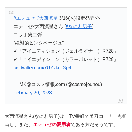
#エテュセ
#大西流星
3/16(木)限定発売⚡️⚡️
エテュセx大西流星さん (
#なにわ男子
)
コラボ第二弾
“絶対的ピンクベージュ”
✔︎「アイエディション（ジェルライナー）R728」
✔︎「アイエディション（カラーパレット）R728」
pic.twitter.com/7UZvkiUSp4
— MK@コスメ情報.com (@cosmejouhou)
February 20, 2023
大西流星さん(なにわ男子)は、TV番組で美容コーナーも担
当し、また、
エテュセの愛用者
である方だそうです。