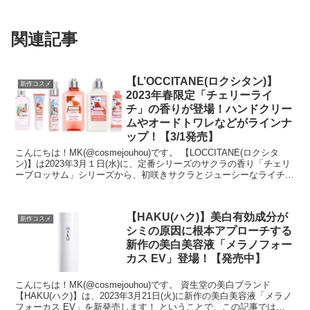
関連記事
【L’OCCITANE(ロクシタン)】
新作コスメ
2023年春限定「チェリーライ
チ」の香りが登場！ハンドクリー
ムやオードトワレなどがラインナ
ップ！【3/1発売】
こんにちは！MK(@cosmejouhou)です。 【LOCCITANE(ロクシタ
ン)】は2023年3月１日(水)に、定番シリーズのサクラの香り「チェリ
ーブロッサム」シリーズから、初咲きサクラとジューシーなライチの
みずみずしい香りの...
【HAKU(ハク)】美白有効成分が
新作コスメ
シミの原因に根本アプローチする
新作の美白美容液「メラノフォー
カス EV」登場！【発売中】
こんにちは！MK(@cosmejouhou)です。 資生堂の美白ブランド
【HAKU(ハク)】は、2023年3月21日(火)に新作の美白美容液「メラノ
フォーカス EV」を新発売します！ ということで、この記事では