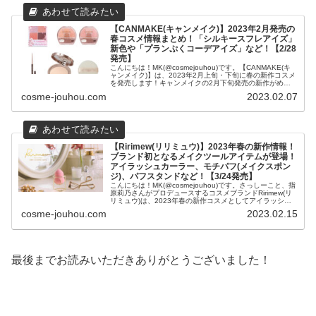
【CANMAKE(キャンメイク)】2023年2月発売の
春コスメ情報まとめ！「シルキースフレアイズ」
新色や「プランぷくコーデアイズ」など！【2/28
発売】
こんにちは！MK(@cosmejouhou)です。【CANMAKE(キ
ャンメイク)】は、2023年2月上旬・下旬に春の新作コスメ
を発売します！キャンメイクの2月下旬発売の新作がめち
ゃくちゃ可愛い！涙袋用アイシャドウ、シルキ...
cosme-jouhou.com
2023.02.07
【Ririmew(リリミュウ)】2023年春の新作情報！
ブランド初となるメイクツールアイテムが登場！
アイラッシュカーラー、モチパフ(メイクスポン
ジ)、パフスタンドなど！【3/24発売】
こんにちは！MK(@cosmejouhou)です。さっしーこと、指
原莉乃さんがプロデュースするコスメブランドRirimew(リ
リミュウ)は、2023年春の新作コスメとしてアイラッシュ
カーラー・メイクスポンジ・メイクスポンジ用スタンドの
cosme-jouhou.com
2023.02.15
3ア...
最後までお読みいただきありがとうございました！