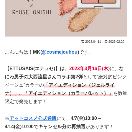
2023.04.11
2023.02.20
こんにちは！
MK(
@cosmejouhou
)
です。
【ETTUSAIS(エテュセ)】は、
2023年3月16日(木)
に、
な
にわ男子の大西流星さんコラボ第2弾
として”絶対的ピンク
ベージュ”カラーの
「アイエディション（ジェルライ
ナ）」、「アイエディション（カラーパレット）」
を数量
限定で発売します！
※
アットコスメ公式通販
にて、
4/7(金)10:00～
4/14(金)10:00でキャンセル分の再抽選
があります！