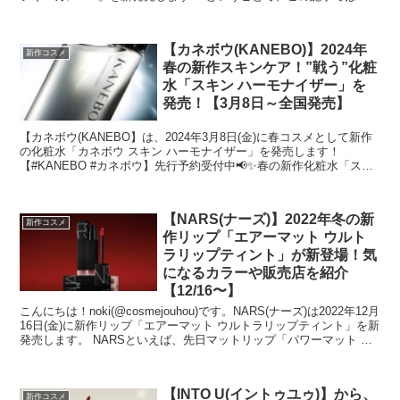
【HAKU(ハク...
【カネボウ(KANEBO)】2024年
新作コスメ
春の新作スキンケア！”戦う”化粧
水「スキン ハーモナイザー」を
発売！【3月8日～全国発売】
【カネボウ(KANEBO】は、2024年3月8日(金)に春コスメとして新作
の化粧水「カネボウ スキン ハーモナイザー」を発売します！
【#KANEBO #カネボウ】先行予約受付中📢✨春の新作化粧水「ス
キ...
【NARS(ナーズ)】2022年冬の新
新作コスメ
作リップ「エアーマット ウルト
ラリップティント」が新登場！気
になるカラーや販売店を紹介
【12/16〜】
こんにちは！noki(@cosmejouhou)です。NARS(ナーズ)は2022年12月
16日(金)に新作リップ「エアーマット ウルトラリップティント」を新
発売します。 NARSといえば、先日マットリップ「パワーマット リ
ップステ...
【INTO U(イントゥユゥ)】から、
新作コスメ