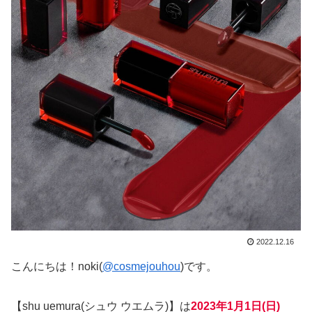
2022.12.16
こんにちは！noki(
@cosmejouhou
)です。
【shu uemura(シュウ ウエムラ)】は
2023年1月1日(日)