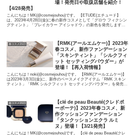
場！発売日や取扱店舗を紹介！
【4/28発売】
こんにちは！MK(@cosmejouhou)です。 【ETUDE(エチュード】
は、2023年4月28日(金)に春の新作コスメとして「グロウ フィクシン
グティント」「プレイカラー アイシャドウ」の新色を発売します！
エチュードの...
【RMK(アールエムケー)】2023年
春コスメ2023
春コスメ、新作ファンデーション
「スキンティント」「シルクフィ
ット セッティングパウダー」が
登場！【再入荷情報】
こんにちは！noki(@cosmejouhou)です。 【RMK(アールエムケー)】
は2023年3月3日(金)に、新作のベースメイクアイテム「RMK スキン
ティント」「RMK シルクフィット セッティングパウダー」を発売し
ます！ ...
【clé de peau Beauté(クレドポ
春コスメ2023
ーボーテ)】2023年春コスメ、新
作クッションファンデーション
「タンクッションエクラ ルミ
ヌ」登場！【3/21発売】
こんにちは！MK(@cosmejouhou)です。 【clé de peau Beauté(クレ