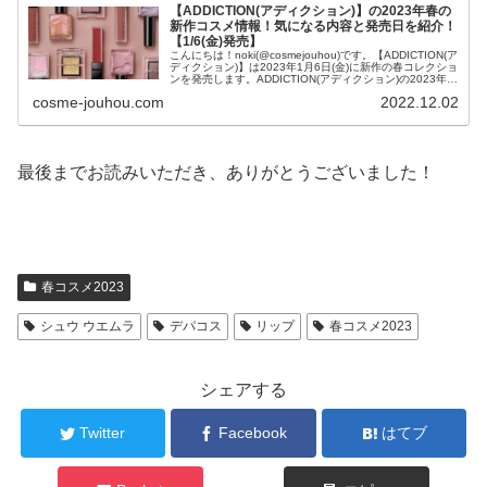
【ADDICTION(アディクション)】の2023年春の
新作コスメ情報！気になる内容と発売日を紹介！
【1/6(金)発売】
こんにちは！noki(@cosmejouhou)です。【ADDICTION(ア
ディクション)】は2023年1月6日(金)に新作の春コレクショ
ンを発売します。ADDICTION(アディクション)の2023年春
コレクションのテーマは“...
cosme-jouhou.com
2022.12.02
最後までお読みいただき、ありがとうございました！
春コスメ2023
シュウ ウエムラ
デパコス
リップ
春コスメ2023
シェアする
Twitter
Facebook
はてブ