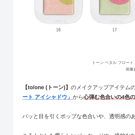
トーン ペタル フロート 
画像参
【to/one (トーン)】
のメイクアップアイテム
ート アイシャドウ」
から
心弾む色合いの4色
パッと目を引くポップな色合いや、透明感の