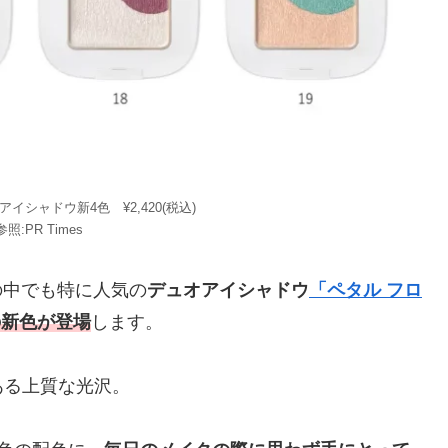
アイシャドウ新4色 ¥2,420(税込)
照:PR Times
の中でも特に人気の
デュオアイシャドウ
「ペタル フロ
の新色が登場
します。
ある上質な光沢。